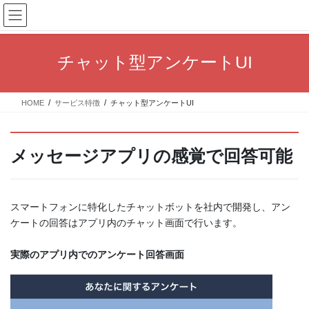
コ
ナ
ン
ビ
テ
ゲ
ン
ー
チャット型アンケートUI
ツ
シ
へ
ョ
ス
ン
HOME
サービス特徴
チャット型アンケートUI
キ
に
ッ
移
プ
動
メッセージアプリの感覚で回答可能
スマートフォンに特化したチャットボットを社内で開発し、アン
ケートの回答はアプリ内のチャット画面で行います。
実際のアプリ内でのアンケート回答画面